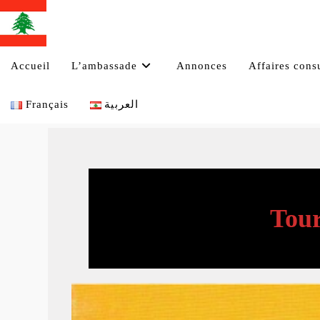
Skip
to
content
Accueil
L’ambassade
Annonces
Affaires cons
Français
العربية
Tour