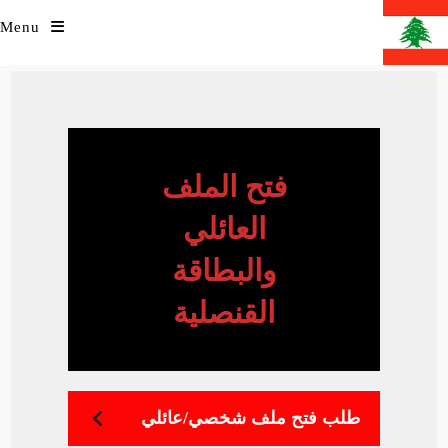
Ski
Menu
t
conten
فتح الملف
العائلي
و
البطاقة
القنصلية
‫طلب ‬‫فتح‬ ‫ملف‬ ‫شخصي‪/‬عائلي‬