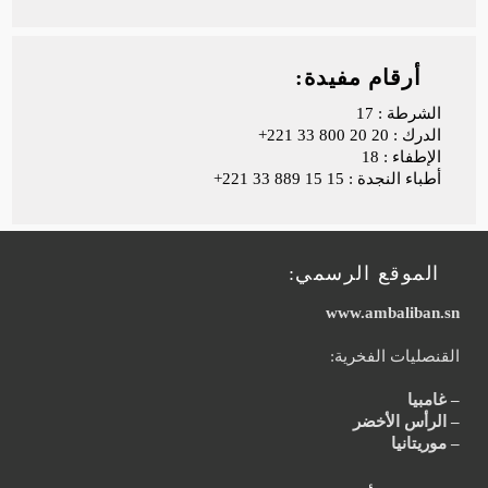
أرقام مفيدة:
الشرطة : 17
الدرك :
+221 33 800 20 20
الإطفاء : 18
أطباء النجدة :
+221 33 889 15 15
الموقع الرسمي:
www.ambaliban.sn
القنصليات الفخرية:
– غامبيا
– الرأس الأخضر
– موريتانيا