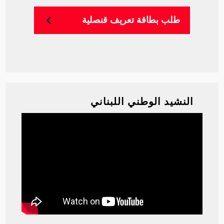
‫طلب‬ ‫بطاقة‬ ‫تعريف‬ ‫قنصلية‬
النشيد الوطني اللبناني